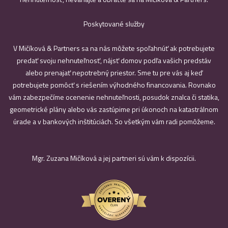
Poskytované služby
V Mičíková & Partners sa na nás môžete spoľahnúť ak potrebujete
predať svoju nehnuteľnosť, nájsť domov podľa vašich predstáv
alebo prenajať nepotrebný priestor. Sme tu pre vás aj keď
potrebujete pomôcť s riešením výhodného financovania. Rovnako
vám zabezpečíme ocenenie nehnuteľnosti, posudok znalca či statika,
geometrické plány alebo vás zastúpime pri úkonoch na katastrálnom
úrade a v bankových inštitúciách. So všetkým vám radi pomôžeme.
Mgr. Zuzana Mičíková a jej partneri sú vám k dispozícii.