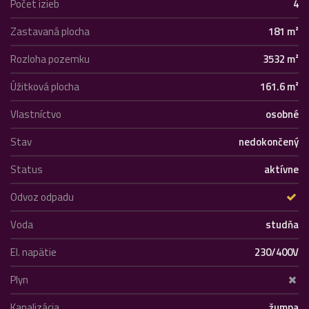
Počet izieb
4
Zastavaná plocha
181 m²
Rozloha pozemku
3532 m²
Úžitková plocha
161.6 m²
Vlastníctvo
osobné
Stav
nedokončený
Status
aktívne
Odvoz odpadu
Voda
studňa
El. napätie
230/400V
Plyn
Kanalizácia
žumpa