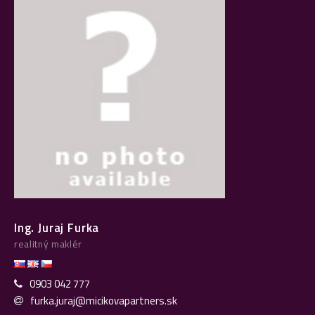
Ing. Juraj Furka
realitný maklér
0903 042 777
furka.juraj@micikovapartners.sk