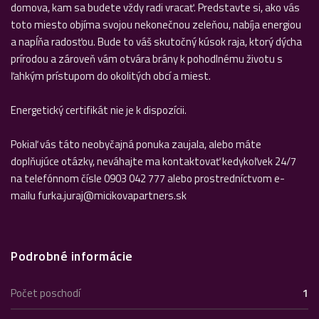
domova, kam sa budete vždy radi vracať. Predstavte si, ako vás
toto miesto objíma svojou nekonečnou zeleňou, nabíja energiou
a napĺňa radosťou. Bude to váš skutočný kúsok raja, ktorý dýcha
prírodou a zároveň vám otvára brány k pohodlnému životu s
ľahkým prístupom do okolitých obcí a miest.
Energetický certifikát nie je k dispozícii.
Pokiaľ vás táto neobyčajná ponuka zaujala, alebo máte
doplňujúce otázky, neváhajte ma kontaktovať kedykoľvek 24/7
na telefónnom čísle 0903 042 777 alebo prostredníctvom e-
mailu furka.juraj@micikovapartners.sk
Podrobné informácie
Počet poschodí
1