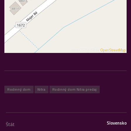
Data CC-By-SA by
OpenStreetMap
Rodinný dom
Nitra
Rodinný dom Nitra predaj
Slovensko
Štát