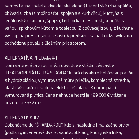
samostatná toaleta, dve detské alebo študentské izby, spálňa,
obývacia izba (s možnosťou spojenia s kuchyňou), kuchyňa s
jedálenským kútom , špajza, technická miestnosť, kúpeľňa s
vaňou, sprchovým kútom a toaletou. Z obývacej izby aj z kuchyne
výstup na prestrešenú terasu. V predsieni sa nachádza výlez na
pochôdznu povalu s úložným priestorom.
ALTERNATÍVA PREDAJA #1
Dom sa predáva z rodinných dôvodov v štádiu výstavby
„UZATVORENÁ HRUBÁ STAVBA“ ktorá obsahuje betónovú platňu
s hydroizoláciou, vymurované múry, priečky, kompletná strecha,
plastové okná a osadená elektroinštalácia. K domu patrí
vymurovaná pivnica. Cena nehnuteľnosti je 189.000 € vrátane
pozemku 3532 m2.
ALTERNATÍVA #2
Dokončenie do “ŠTANDARDU”, kde si následne finalizačné prvky
(podlahy, interiérové dvere, sanita, obklady, kuchynská linka,