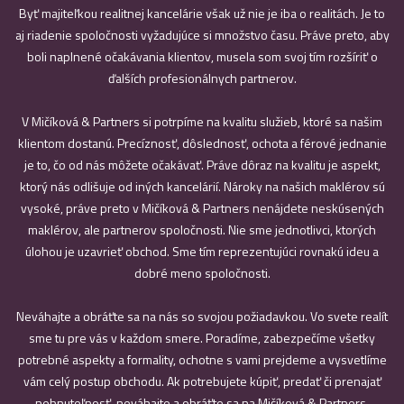
Byť majiteľkou realitnej kancelárie však už nie je iba o realitách. Je to
aj riadenie spoločnosti vyžadujúce si množstvo času. Práve preto, aby
boli naplnené očakávania klientov, musela som svoj tím rozšíriť o
ďalších profesionálnych partnerov.
V Mičíková & Partners si potrpíme na kvalitu služieb, ktoré sa našim
klientom dostanú. Precíznosť, dôslednosť, ochota a férové jednanie
je to, čo od nás môžete očakávať. Práve dôraz na kvalitu je aspekt,
ktorý nás odlišuje od iných kancelárií. Nároky na našich maklérov sú
vysoké, práve preto v Mičíková & Partners nenájdete neskúsených
maklérov, ale partnerov spoločnosti. Nie sme jednotlivci, ktorých
úlohou je uzavrieť obchod. Sme tím reprezentujúci rovnakú ideu a
dobré meno spoločnosti.
Neváhajte a obráťte sa na nás so svojou požiadavkou. Vo svete realít
sme tu pre vás v každom smere. Poradíme, zabezpečíme všetky
potrebné aspekty a formality, ochotne s vami prejdeme a vysvetlíme
vám celý postup obchodu. Ak potrebujete kúpiť, predať či prenajať
nehnuteľnosť, neváhajte a obráťte sa na Mičíková & Partners.