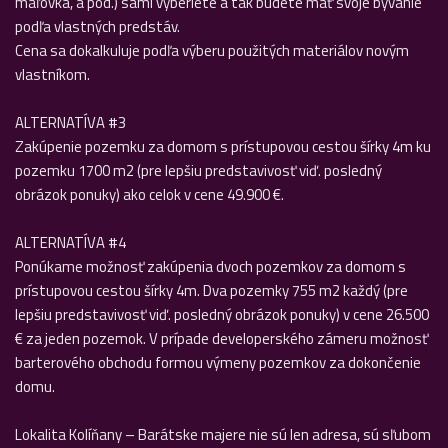
maľovka, a pod.) sami vyberiete a tak budete mať svoje bývanie
podľa vlastných predstáv.
Cena sa dokalkuluje podľa výberu použitých materiálov novým
vlastníkom.
ALTERNATÍVA #3
Zakúpenie pozemku za domom s prístupovou cestou šírky 4m ku
pozemku 1700 m2 (pre lepšiu predstavivosť viď. posledný
obrázok ponuky) ako celok v cene 49.900 €.
ALTERNATÍVA #4
Ponúkame možnosť zakúpenia dvoch pozemkov za domom s
prístupovou cestou šírky 4m. Dva pozemky 755 m2 každý (pre
lepšiu predstavivosť viď. posledný obrázok ponuky) v cene 26.500
€ za jeden pozemok. V prípade developerského zámeru možnosť
barterového obchodu formou výmeny pozemkov za dokončenie
domu.
Lokalita Kolíňany – Barátske majere nie sú len adresa, sú sľubom