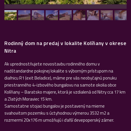
Rodinný dom na predaj v lokalite Kolíňany v okrese
Nitra
Ak uprednostňujete novostavbu rodinného domu v
nadštandardne pokojnej lokalite s výborným prístupom na
diaľnicu R1 (exit Beladice), máme pre vás neobyčajnú ponuku
priestranného 4-izbového bungalovu na samote okolia obce
Kolíňany – Baratsko majere, ktorá je vzdialená od Nitry cca 17 km
a Zlatých Moraviec 15 km.
Samostatne stojaci bungalov je postavený na mierne
svahovitom pozemku s úctyhodnou výmerou 3532 m2 a
rozmermi 20x176 m umožňujú i ďaľší devepoperský zámer.