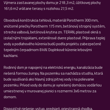
Výmera zastavanej plochy domu je 218 ,3 m2, úžitkovej plochy
161,6 m2 vrátane terasy s rozlohou 27,5 m2.
Obvodová konštrukcia tehlová, materiál Porotherm 300 mm,
vnútorné priečky Porotherm 175 mm, betónový stropný systém,
strecha valbová, betónová krytina zn. TERAN, plastové okná s
izolačnými trojsklami, exteriérové dvere plastové. Príprava teplej
vody a podlahového kúrenia budú podľa projektu zabezpečené
tepelným čerpadmom 8 kW. Doplnkové kúrenie krbovými
kachlami.
Rodinný dom je napojený na elektrickú energiu, kanalizácia bude
riešená formou žumpy. Na pozemku sa nachádza studňa, ktorá
bude využívaná ako hlavný zdroj pitnej vody i na polievanie
pozemku. Prívod vody do domu je vyriešený domácou vodárňou
umiestnenej v murovanej pivnici s rozmermi 3x6 metrov za
domom.
Dispozičné riešenie: vstup, predsieň, priestranná chodba,