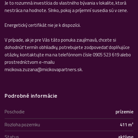
Je to rozumná investícia do vlastného bývania v lokalite, ktorá
nestráca na hodnote. Slnko, pokoj a príjemní susedia sú v cene.
Energetický certifikát nie je k dispozícii.
V prípade, ak je pre Vás táto ponuka zaujímavá, chcete si
dohodnúť termín obhliadky, potrebujete zodpovedať doplňujúce
otázky, kontaktujte ma na telefónnom čísle 0905 523 619 alebo
prostredníctvom e-mailu
micikova.zuzana@micikovapartners.sk.
Podrobné informácie
Poschodie
prízemie
Rozloha pozemku
411 m²
Status
aktívne