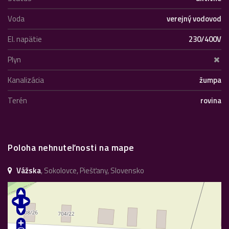
Voda
verejný vodovod
El. napätie
230/400V
Plyn
Kanalizácia
žumpa
Terén
rovina
Poloha nehnuteľnosti na mape
Vážska
, Sokolovce, Piešťany, Slovensko