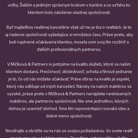
voľby. Ďalším a jediným správnym krokom v kariére a vo vzťahu ku
klientom bolo založenie vlastnej spoločnosti.
Byť majiteľkou realitnej kancelárie však už nie je iba o realitách. Je to
aj riadenie spoločnosti vyžadujúce si množstvo času. Práve preto, aby
boli naplnené očakávania klientov, musela som svoj tím rozšíriť o
ďalších profesionálnych partnerov.
V Mičíková & Partners si potrpíme na kvalitu služieb, ktoré sa našim
klientom dostanú. Precíznosť, dôslednosť, ochota a férové jednanie
je to, čo od nás môžete očakávať. Práve dôraz na kvalitu je aspekt,
ktorý nás odlišuje od iných kancelárií. Nároky na našich maklérov sú
vysoké, práve preto v Mičíková & Partners nenájdete neskúsených
maklérov, ale partnerov spoločnosti. Nie sme jednotlivci, ktorých
úlohou je uzavrieť obchod. Sme tím reprezentujúci rovnakú ideu a
dobré meno spoločnosti.
Neváhajte a obráťte sa na nás so svojou požiadavkou. Vo svete realít
sme tu pre vás v každom smere. Poradíme, zabezpečíme všetky