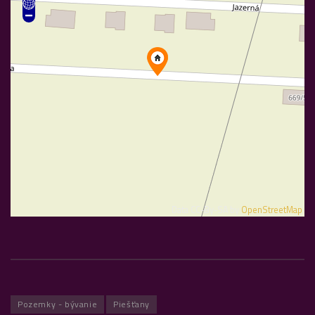
Data CC-By-SA by
OpenStreetMap
Pozemky - bývanie
Piešťany