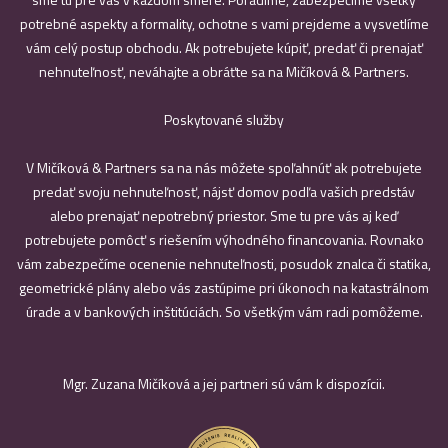
potrebné aspekty a formality, ochotne s vami prejdeme a vysvetlíme
vám celý postup obchodu. Ak potrebujete kúpiť, predať či prenajať
nehnuteľnosť, neváhajte a obráťte sa na Mičíková & Partners.
Poskytované služby
V Mičíková & Partners sa na nás môžete spoľahnúť ak potrebujete
predať svoju nehnuteľnosť, nájsť domov podľa vašich predstáv
alebo prenajať nepotrebný priestor. Sme tu pre vás aj keď
potrebujete pomôcť s riešením výhodného financovania. Rovnako
vám zabezpečíme ocenenie nehnuteľnosti, posudok znalca či statika,
geometrické plány alebo vás zastúpime pri úkonoch na katastrálnom
úrade a v bankových inštitúciách. So všetkým vám radi pomôžeme.
Mgr. Zuzana Mičíková a jej partneri sú vám k dispozícii.