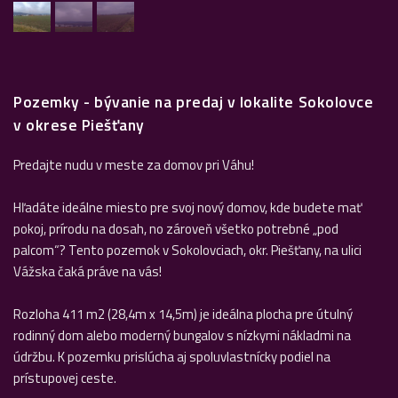
Pozemky - bývanie na predaj v lokalite Sokolovce
v okrese Piešťany
Predajte nudu v meste za domov pri Váhu!
Hľadáte ideálne miesto pre svoj nový domov, kde budete mať
pokoj, prírodu na dosah, no zároveň všetko potrebné „pod
palcom“? Tento pozemok v Sokolovciach, okr. Piešťany, na ulici
Vážska čaká práve na vás!
Rozloha 411 m2 (28,4m x 14,5m) je ideálna plocha pre útulný
rodinný dom alebo moderný bungalov s nízkymi nákladmi na
údržbu. K pozemku prislúcha aj spoluvlastnícky podiel na
prístupovej ceste.