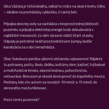
Ulica Vážska je tichá lokalita, odkiaľ to máte na skok k brehu Váhu
– ideálne na prechádzky, cyklistiku, či ranný beh.
Prípojka obecnej vody sa nachádza v bezprostrednej blízkosti
pozemku a prípojka elektrickej energie bude dobudovaná v
najbližších mesiacoch, čo vám výrazne uľahčí štart stavby.
Odpady je potrebné riešiť prostredníctvom žumpy, keďže
kanalizácia sa v obci nenachádza.
Obec Sokolovce ponúka výbornú občiansku vybavenosť. Nájdete
tu potraviny, poštu, školu, škôlku, kultúrny dom, kaštieľ, futbalové
a multifunkčné ihrisko, obecnú knižnicu, pohostinstvo,
reštaurácie. Bonusom je skvelá dostupnosť do kúpeľného mesta
Piešťany, kde ste autom za necelých 10 minút a 15 minút do
okresného mesta Hlohovec.
Prečo tento pozemok?