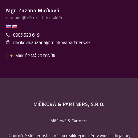
Mgr. Zuzana Mičíková
spolumajiteľ/realitný maklér
0905 523 619
micikova.zuzana@micikovapartners.sk
MAKLÉR MÁ 70 PONÚK
MIČÍKOVÁ & PARTNERS, S.R.O.
Mičíková & Partners
Dlhoročné skúsenosti s prácou realitnej maklérky vyústili do jasnej