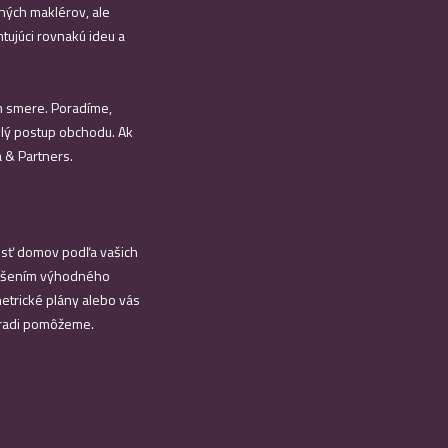
ných maklérov, ale
tujúci rovnakú ideu a
om smere. Poradíme,
lý postup obchodu. Ak
 & Partners.
jsť domov podľa vašich
riešením výhodného
etrické plány alebo vás
 radi pomôžeme.