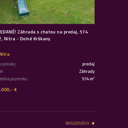
EDANÉ! Záhrada s chatou na predaj, 574
, Nitra - Dolné Krškany
Nitra
p ponuky
predaj
uh
Záhrady
zloha pozemku
574 m²
.000,- €
NASLEDUJÚCA