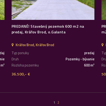
PREDANÉ! Stavebný pozemok 600 m2 na
PR
predaj, Kráľov Brod, o.Galanta
m2
Kráľov Brod, Kráľov Brod
daj
Typ ponuky
predaj
Ty
nie
Druh
Pozemky - bývanie
Dr
 m²
Rozloha pozemku
600 m²
Ro
36.500,- €
50
1
2