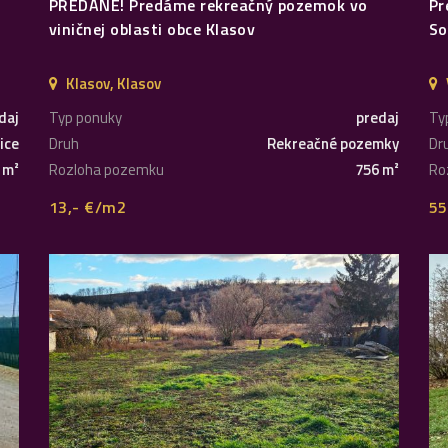
PREDANÉ! Predáme rekreačný pozemok vo
Pr
viničnej oblasti obce Klasov
So
Klasov, Klasov
daj
Typ ponuky
predaj
Ty
ice
Druh
Rekreačné pozemky
Dr
 m²
Rozloha pozemku
756 m²
Ro
13,- €/m2
55