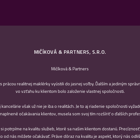
MIČÍKOVÁ & PARTNERS, S.R.O.
Mičíková & Partners
 prácou realitnej maklérky vyústili do jasnej voľby. Ďalším a jediným sprá
vo vzťahu ku klientom bolo založenie vlastnej spoločnosti.
j kancelárie však už nie je iba o realitách. Je to aj riadenie spoločnosti vyža
 naplnené očakávania klientov, musela som svoj tím rozšíriť o ďalších prof
si potrpíme na kvalitu služieb, ktoré sa našim klientom dostanú. Precíznos
čo od nás môžete očakávať. Práve dôraz na kvalitu je aspekt, ktorý nás odliš