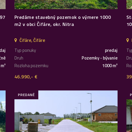
397
Predáme stavebný pozemok o výmere 1000
St
m2 v obci Čifáre, okr. Nitra
10
Čifáre, Čifáre
daj
Typ ponuky
predaj
Ty
čné
Druh
Pozemky - bývanie
Dr
 m²
Rozloha pozemku
1000 m²
Ro
46.990,- €
39
PREDANÉ