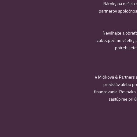
Nároky na našich 
partnerov spoločnost
Neváhajte a obráťt
zabezpečíme všetky p
potrebujete
V Mičíková & Partners
predstáv alebo pr
financovania. Rovnako 
zastúpime pri 