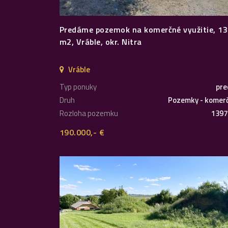
Predáme pozemok na komerčné využitie, 1
m2, Vráble, okr. Nitra
Vráble
Typ ponuky
pre
Druh
Pozemky - komer
Rozloha pozemku
1397
190.000,- €