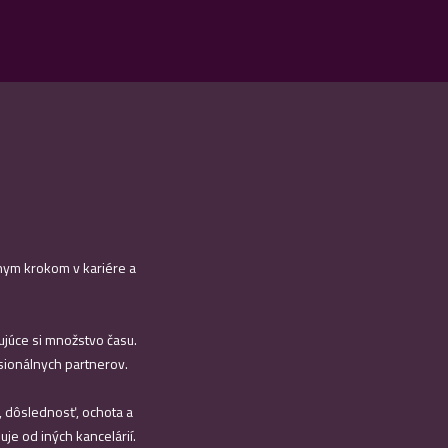
vnym krokom v kariére a
dujúce si množstvo času.
esionálnych partnerov.
ť, dôslednosť, ochota a
uje od iných kancelárií.