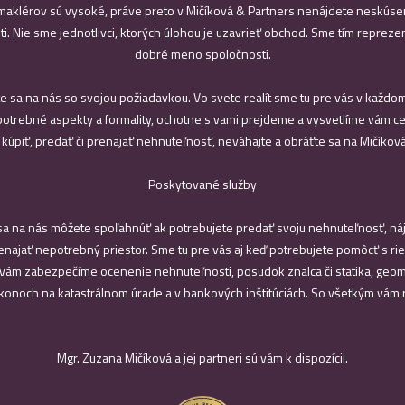
maklérov sú vysoké, práve preto v Mičíková & Partners nenájdete neskúse
i. Nie sme jednotlivci, ktorých úlohou je uzavrieť obchod. Sme tím reprezen
dobré meno spoločnosti.
e sa na nás so svojou požiadavkou. Vo svete realít sme tu pre vás v každ
otrebné aspekty a formality, ochotne s vami prejdeme a vysvetlíme vám ce
 kúpiť, predať či prenajať nehnuteľnosť, neváhajte a obráťte sa na Mičíková
Poskytované služby
 sa na nás môžete spoľahnúť ak potrebujete predať svoju nehnuteľnosť, ná
enajať nepotrebný priestor. Sme tu pre vás aj keď potrebujete pomôcť s 
vám zabezpečíme ocenenie nehnuteľnosti, posudok znalca či statika, geom
úkonoch na katastrálnom úrade a v bankových inštitúciách. So všetkým vám
Mgr. Zuzana Mičíková a jej partneri sú vám k dispozícii.