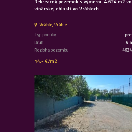
Rekreačný pozemok s výmerou 4.624 m2 vo
vinárskej oblasti vo Vrábľoch
Vráble, Vráble
Typ ponuky
pre
Druh
Vin
Rozloha pozemku
4624
14,- €/m2