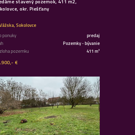
edáme stavený pozemok, 411 m2,
kolovce, okr. Piešťany
Vážska, Sokolovce
p ponuky
predaj
uh
Pozemky - bývanie
zloha pozemku
411 m²
.900,- €