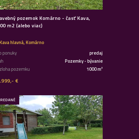
avebný pozemok Komárno - časť Kava,
00 m2 (alebo viac)
Kava hlavná, Komárno
p ponuky
predaj
uh
Pozemky - bývanie
zloha pozemku
1000 m²
.999,- €
PREDANÉ