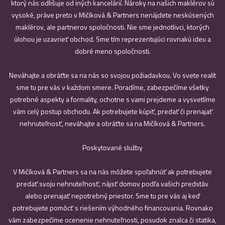
ktorý nás odlišuje od iných kancelárií. Nároky na našich maklérov sú
vysoké, práve preto v Mičíková & Partners nenájdete neskúsených
maklérov, ale partnerov spoločnosti. Nie sme jednotlivci, ktorých
úlohou je uzavrieť obchod. Sme tím reprezentujúci rovnakú ideu a
dobré meno spoločnosti.
Neváhajte a obráťte sa na nás so svojou požiadavkou. Vo svete realít
sme tu pre vás v každom smere. Poradíme, zabezpečíme všetky
potrebné aspekty a formality, ochotne s vami prejdeme a vysvetlíme
vám celý postup obchodu. Ak potrebujete kúpiť, predať či prenajať
nehnuteľnosť, neváhajte a obráťte sa na Mičíková & Partners.
Poskytované služby
V Mičíková & Partners sa na nás môžete spoľahnúť ak potrebujete
predať svoju nehnuteľnosť, nájsť domov podľa vašich predstáv
alebo prenajať nepotrebný priestor. Sme tu pre vás aj keď
potrebujete pomôcť s riešením výhodného financovania. Rovnako
vám zabezpečíme ocenenie nehnuteľnosti, posudok znalca či statika,