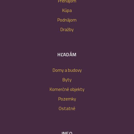
Prenájom
Kúpa
Podnájom
Dražby
HĽADÁM
Domy a budovy
Byty
Komerčné objekty
Pozemky
Ostatné
INFO