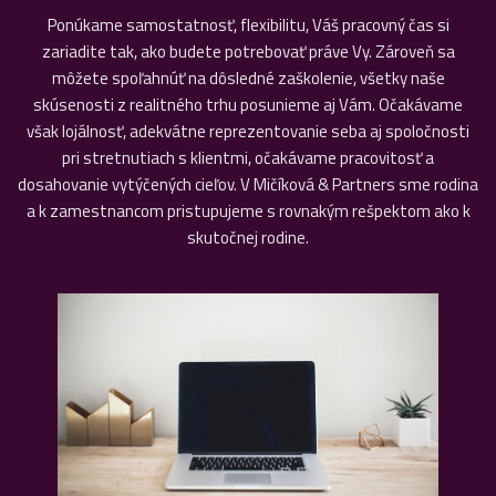
Ponúkame samostatnosť, flexibilitu, Váš pracovný čas si
zariadite tak, ako budete potrebovať práve Vy. Zároveň sa
môžete spoľahnúť na dôsledné zaškolenie, všetky naše
skúsenosti z realitného trhu posunieme aj Vám. Očakávame
však lojálnosť, adekvátne reprezentovanie seba aj spoločnosti
pri stretnutiach s klientmi, očakávame pracovitosť a
dosahovanie vytýčených cieľov. V Mičíková & Partners sme rodina
a k zamestnancom pristupujeme s rovnakým rešpektom ako k
skutočnej rodine.