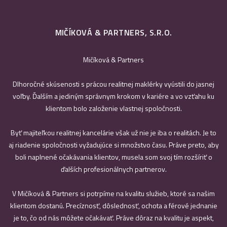
MIČÍKOVÁ & PARTNERS, S.R.O.
Mičíková & Partners
Dlhoročné skúsenosti s prácou realitnej maklérky vyústili do jasnej
voľby. Ďalším a jediným správnym krokom v kariére a vo vzťahu ku
klientom bolo založenie vlastnej spoločnosti.
Byť majiteľkou realitnej kancelárie však už nie je iba o realitách. Je to
aj riadenie spoločnosti vyžadujúce si množstvo času. Práve preto, aby
boli naplnené očakávania klientov, musela som svoj tím rozšíriť o
ďalších profesionálnych partnerov.
V Mičíková & Partners si potrpíme na kvalitu služieb, ktoré sa našim
klientom dostanú. Precíznosť, dôslednosť, ochota a férové jednanie
je to, čo od nás môžete očakávať. Práve dôraz na kvalitu je aspekt,