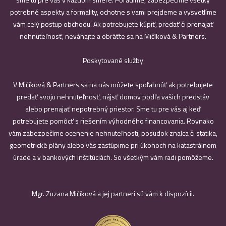
potrebné aspekty a formality, ochotne s vami prejdeme a vysvetlíme
vám celý postup obchodu. Ak potrebujete kúpiť, predať či prenajať
nehnuteľnosť, neváhajte a obráťte sa na Mičíková & Partners.
Poskytované služby
V Mičíková & Partners sa na nás môžete spoľahnúť ak potrebujete
predať svoju nehnuteľnosť, nájsť domov podľa vašich predstáv
alebo prenajať nepotrebný priestor. Sme tu pre vás aj keď
potrebujete pomôcť s riešením výhodného financovania. Rovnako
vám zabezpečíme ocenenie nehnuteľnosti, posudok znalca či statika,
geometrické plány alebo vás zastúpime pri úkonoch na katastrálnom
úrade a v bankových inštitúciách. So všetkým vám radi pomôžeme.
Mgr. Zuzana Mičíková a jej partneri sú vám k dispozícii.