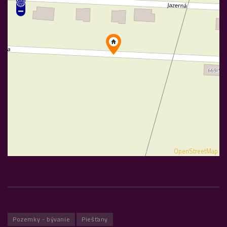
Data CC-By-SA by
OpenStreetMap
Pozemky - bývanie
Piešťany