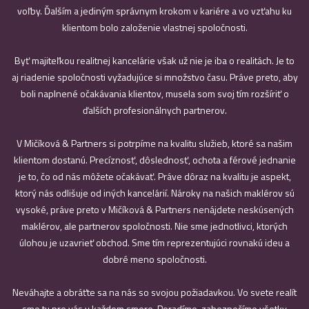
voľby. Ďalším a jediným správnym krokom v kariére a vo vzťahu ku
klientom bolo založenie vlastnej spoločnosti.
Byť majiteľkou realitnej kancelárie však už nie je iba o realitách. Je to
aj riadenie spoločnosti vyžadujúce si množstvo času. Práve preto, aby
boli naplnené očakávania klientov, musela som svoj tím rozšíriť o
ďalších profesionálnych partnerov.
V Mičíková & Partners si potrpíme na kvalitu služieb, ktoré sa našim
klientom dostanú. Precíznosť, dôslednosť, ochota a férové jednanie
je to, čo od nás môžete očakávať. Práve dôraz na kvalitu je aspekt,
ktorý nás odlišuje od iných kancelárií. Nároky na našich maklérov sú
vysoké, práve preto v Mičíková & Partners nenájdete neskúsených
maklérov, ale partnerov spoločnosti. Nie sme jednotlivci, ktorých
úlohou je uzavrieť obchod. Sme tím reprezentujúci rovnakú ideu a
dobré meno spoločnosti.
Neváhajte a obráťte sa na nás so svojou požiadavkou. Vo svete realít
sme tu pre vás v každom smere. Poradíme, zabezpečíme všetky