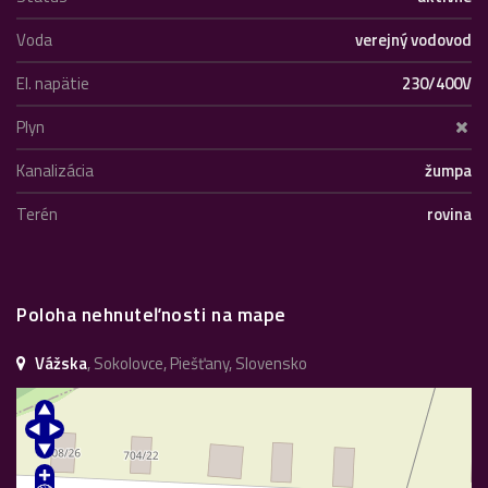
Voda
verejný vodovod
El. napätie
230/400V
Plyn
Kanalizácia
žumpa
Terén
rovina
Poloha nehnuteľnosti na mape
Vážska
, Sokolovce, Piešťany, Slovensko