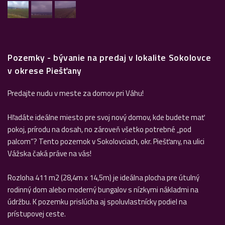
Pozemky - bývanie na predaj v lokalite Sokolovce
v okrese Piešťany
Predajte nudu v meste za domov pri Váhu!
Hľadáte ideálne miesto pre svoj nový domov, kde budete mať
pokoj, prírodu na dosah, no zároveň všetko potrebné „pod
palcom“? Tento pozemok v Sokolovciach, okr. Piešťany, na ulici
Vážska čaká práve na vás!
Rozloha 411 m2 (28,4m x 14,5m) je ideálna plocha pre útulný
rodinný dom alebo moderný bungalov s nízkymi nákladmi na
údržbu. K pozemku prislúcha aj spoluvlastnícky podiel na
prístupovej ceste.