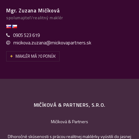
Mgr. Zuzana Mičíková
spolumajiteľ/realitný maklér
0905 523 619
micikova.zuzana@micikovapartners.sk
MAKLÉR MÁ 70 PONÚK
MIČÍKOVÁ & PARTNERS, S.R.O.
Mičíková & Partners
Dlhoročné skúsenosti s prácou realitnej maklérky vyústili do jasnej