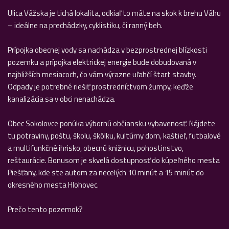
Ulica Vážska je tichá lokalita, odkiaľ to máte na skok k brehu Váhu
– ideálne na prechádzky, cyklistiku, či ranný beh.
Prípojka obecnej vody sa nachádza v bezprostrednej blízkosti
pozemku a prípojka elektrickej energie bude dobudovaná v
najbližších mesiacoch, čo vám výrazne uľahčí štart stavby.
Odpady je potrebné riešiť prostredníctvom žumpy, keďže
kanalizácia sa v obci nenachádza.
Obec Sokolovce ponúka výbornú občiansku vybavenosť. Nájdete
tu potraviny, poštu, školu, škôlku, kultúrny dom, kaštieľ, futbalové
a multifunkčné ihrisko, obecnú knižnicu, pohostinstvo,
reštaurácie. Bonusom je skvelá dostupnosť do kúpeľného mesta
Piešťany, kde ste autom za necelých 10 minút a 15 minút do
okresného mesta Hlohovec.
Prečo tento pozemok?