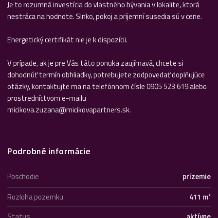
Je to rozumná investícia do vlastného bývania v lokalite, ktorá
nestráca na hodnote. Slnko, pokoj a príjemní susedia sú v cene.
Energetický certifikát nie je k dispozícii.
V prípade, ak je pre Vás táto ponuka zaujímavá, chcete si
dohodnúť termín obhliadky, potrebujete zodpovedať doplňujúce
otázky, kontaktujte ma na telefónnom čísle 0905 523 619 alebo
prostredníctvom e-mailu
micikova.zuzana@micikovapartners.sk.
Podrobné informácie
Poschodie
prízemie
Rozloha pozemku
411 m²
Status
aktívne