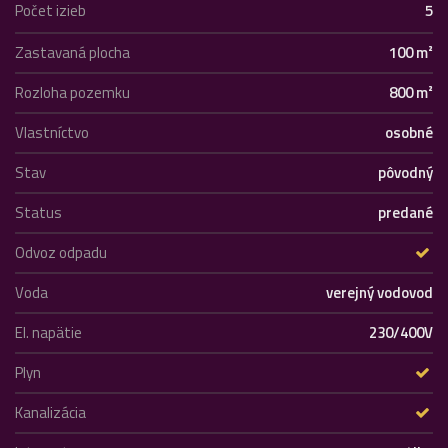
Počet izieb
5
Zastavaná plocha
100 m²
Rozloha pozemku
800 m²
Vlastníctvo
osobné
Stav
pôvodný
Status
predané
Odvoz odpadu
Voda
verejný vodovod
El. napätie
230/400V
Plyn
Kanalizácia