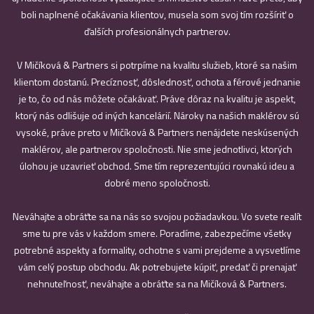
boli naplnené očakávania klientov, musela som svoj tím rozšíriť o
ďalších profesionálnych partnerov.
V Mičíková & Partners si potrpíme na kvalitu služieb, ktoré sa našim
klientom dostanú. Precíznosť, dôslednosť, ochota a férové jednanie
je to, čo od nás môžete očakávať. Práve dôraz na kvalitu je aspekt,
ktorý nás odlišuje od iných kancelárií. Nároky na našich maklérov sú
vysoké, práve preto v Mičíková & Partners nenájdete neskúsených
maklérov, ale partnerov spoločnosti. Nie sme jednotlivci, ktorých
úlohou je uzavrieť obchod. Sme tím reprezentujúci rovnakú ideu a
dobré meno spoločnosti.
Neváhajte a obráťte sa na nás so svojou požiadavkou. Vo svete realít
sme tu pre vás v každom smere. Poradíme, zabezpečíme všetky
potrebné aspekty a formality, ochotne s vami prejdeme a vysvetlíme
vám celý postup obchodu. Ak potrebujete kúpiť, predať či prenajať
nehnuteľnosť, neváhajte a obráťte sa na Mičíková & Partners.