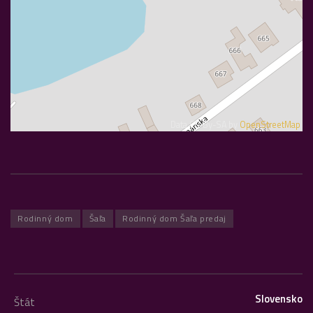
Data CC-By-SA by
OpenStreetMap
Rodinný dom
Šaľa
Rodinný dom Šaľa predaj
Slovensko
Štát