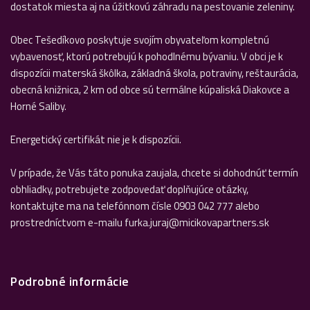
dostatok miesta aj na úžitkovú záhradu na pestovanie zeleniny.
Obec Tešedíkovo poskytuje svojím obyvateľom kompletnú
vybavenosť, ktorú potrebujú k pohodlnému bývaniu. V obci je k
dispozícii materská škôlka, základná škola, potraviny, reštaurácia,
obecná knižnica, 2 km od obce sú termálne kúpaliská Diakovce a
Horné Saliby.
Energetický certifikát nie je k dispozícii.
V prípade, že Vás táto ponuka zaujala, chcete si dohodnúť termín
obhliadky, potrebujete zodpovedať doplňujúce otázky,
kontaktujte ma na telefónnom čísle 0903 042 777 alebo
prostredníctvom e-mailu furka.juraj@micikovapartners.sk
Podrobné informácie