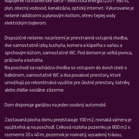
Napojenie na inžinierske siete - elektrická energia (220 / 380 V),
plyn, obecný vodovod, kanalizácia, optický internet. Vykurovanie je
riešené radiátormi a plynovým kotlom, ohrev teplej vody
elektrickým bojlerom.
Dispozičné riešenie: na prízemí je priestranná vstupná chodba,
dve samostatné izby, kuchyňa, komora a kúpeľňa s vaňou a
sprchovým kútom, samostatné WC. Pod domom je veľká pivnica,
práčovňa a kotolňa.
Na poschodí sa nachádza chodba so vstupom do dvoch izieb s
balkónom, samostatné WC a dva povalové priestory, ktoré
umožňujú po rekonštrukcii využitie pre úložné priestory, šatníky
alebo ďalšie sociálne zázemie.
Dom disponuje garážou na jeden osobný automobil.
Zastavaná plocha domu predstavuje 100 m2, rovnaká výmera je
využiteľná aj na poschodí. Celková rozloha pozemku je 800 m2 s
rozmermi 20 x 40 m, pozemok je rovinatý, vysadený trávou,