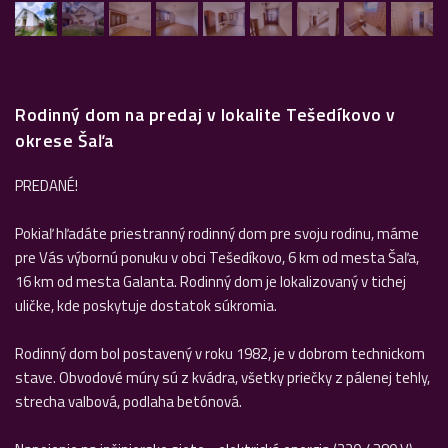
Rodinný dom na predaj v lokalite Tešedíkovo v
okrese Šaľa
PREDANÉ!
Pokiaľ hľadáte priestranný rodinný dom pre svoju rodinu, máme
pre Vás výbornú ponuku v obci Tešedíkovo, 6 km od mesta Šaľa,
16 km od mesta Galanta. Rodinný dom je lokalizovaný v tichej
uličke, kde poskytuje dostatok súkromia.
Rodinný dom bol postavený v roku 1982, je v dobrom technickom
stave. Obvodové múry sú z kvádra, všetky priečky z pálenej tehly,
strecha valbová, podlaha betónová.