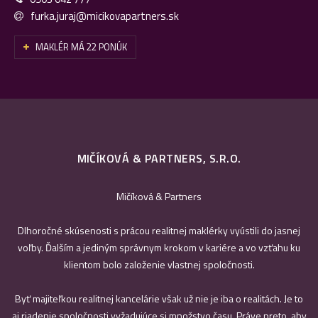
furka.juraj@micikovapartners.sk
MAKLÉR MÁ 22 PONÚK
MIČÍKOVÁ & PARTNERS, S.R.O.
Mičíková & Partners
Dlhoročné skúsenosti s prácou realitnej maklérky vyústili do jasnej
voľby. Ďalším a jediným správnym krokom v kariére a vo vzťahu ku
klientom bolo založenie vlastnej spoločnosti.
Byť majiteľkou realitnej kancelárie však už nie je iba o realitách. Je to
aj riadenie spoločnosti vyžadujúce si množstvo času. Práve preto, aby