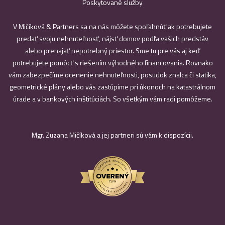
Poskytované služby
V Mičíková & Partners sa na nás môžete spoľahnúť ak potrebujete
predať svoju nehnuteľnosť, nájsť domov podľa vašich predstáv
alebo prenajať nepotrebný priestor. Sme tu pre vás aj keď
potrebujete pomôcť s riešením výhodného financovania. Rovnako
vám zabezpečíme ocenenie nehnuteľnosti, posudok znalca či statika,
geometrické plány alebo vás zastúpime pri úkonoch na katastrálnom
úrade a v bankových inštitúciách. So všetkým vám radi pomôžeme.
Mgr. Zuzana Mičíková a jej partneri sú vám k dispozícii.