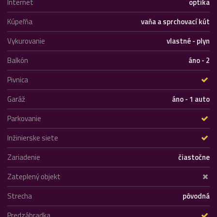
Internet
optika
Kúpeľňa
vaňa a sprchovací kút
Vykurovanie
vlastné - plyn
Balkón
áno - 2
Pivnica
Garáž
áno - 1 auto
Parkovanie
Inžinierske siete
Zariadenie
čiastočne
Zateplený objekt
Strecha
pôvodná
Predzáhradka