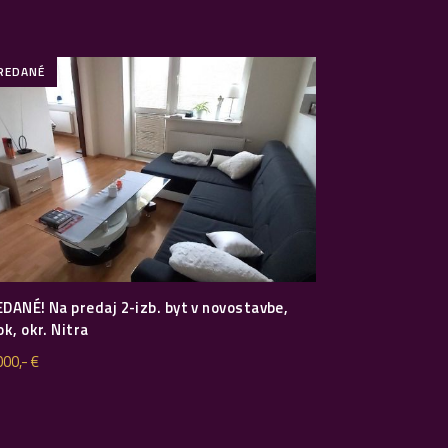
REDANÉ
DANÉ! Na predaj 2-izb. byt v novostavbe,
ok, okr. Nitra
000,- €