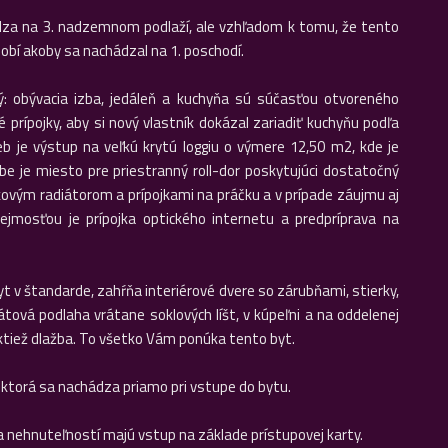
dza na 3. nadzemnom podlaží, ale vzhľadom k tomu, že tento
bí akoby sa nachádzal na 1. poschodí.
ý: obývacia izba, jedáleň a kuchyňa sú súčasťou otvoreného
 prípojky, aby si nový vlastník dokázal zariadiť kuchyňu podľa
eb je výstup na veľkú krytú loggiu o výmere 12,50 m2, kde je
dbe je miesto pre priestranný roll-dor poskytujúci dostatočný
kovým radiátorom a prípojkami na práčku a v prípade záujmu aj
jmosťou je prípojka optického internetu a predpríprava na
 v štandarde, zahŕňa interiérové dvere so zárubňami, stierky,
átová podlaha vrátane soklových líšt, v kúpeľni a na oddelenej
taktiež dlažba. To všetko Vám ponúka tento byt.
ktorá sa nachádza priamo pri vstupe do bytu.
a nehnuteľností majú vstup na základe prístupovej karty.