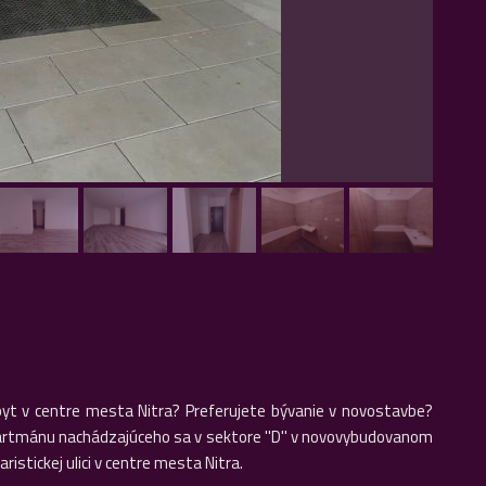
yt v centre mesta Nitra? Preferujete bývanie v novostavbe?
tmánu nachádzajúceho sa v sektore ''D'' v novovybudovanom
tickej ulici v centre mesta Nitra.