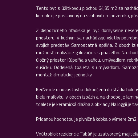
Tento byt s úžitkovou plochou 64,85 m2 sa nachá
komplex je postavený na svahovitom pozemku, pôso
Z dispozičného hľadiska je byt dômyselne riešen
priestoru. V kuchyni sa nachádzajú všetky potrebné
svojich predstáv. Samostatná spálňa. Z oboch izi
možnosť realizácie grilovačiek s priateľmi. Na cho
úložný priestor. Kúpeľňa s vaňou, umývadlom, rebrí
sušičku. Oddelená toaleta s umývadlom. Samozre
montáž klimatickej jednotky.
Keďže ide o novostavbu dokončenú do štádia holobyt
bielu maľovku, v oboch izbách a na chodbe je lamin
toalete je keramická dlažba a obklady. Na loggii je 
Pridanou hodnotou je pivničná kobka o výmere 2m2, 
Vnútroblok rezidencie Tabáň je uzatvorený, majiteli