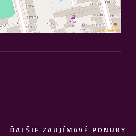
Data CC-By-SA by
OpenStreetMap
ĎALŠIE ZAUJÍMAVÉ PONUKY