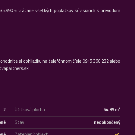
135.990 € vrátane všetkých poplatkov súvisiacich s prevodom
dohodnite si obhliadku na telefónnom čísle 0915 360 232 alebo
ovapartners.sk.
2
Úžitková plocha
64.85 m²
bné
Stav
nedokončený
ané
Zateplený objekt