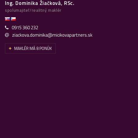
Ing. Dominika Žiačková, RSc.
spolumajiteľ/realitný maklér
0915 360 232
ziackova.dominika@micikovapartners.sk
MAKLÉR MÁ 8 PONÚK