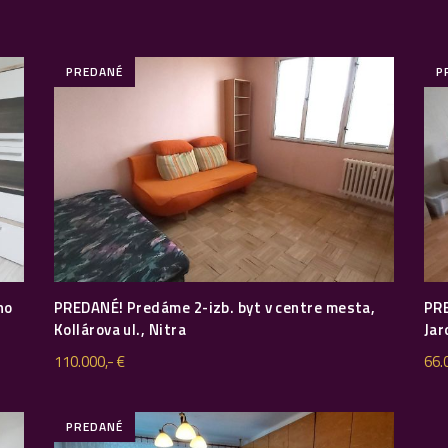
PREDANÉ
P
ho
PREDANÉ! Predáme 2-izb. byt v centre mesta,
PRE
Kollárova ul., Nitra
Jar
110.000,- €
66.
PREDANÉ