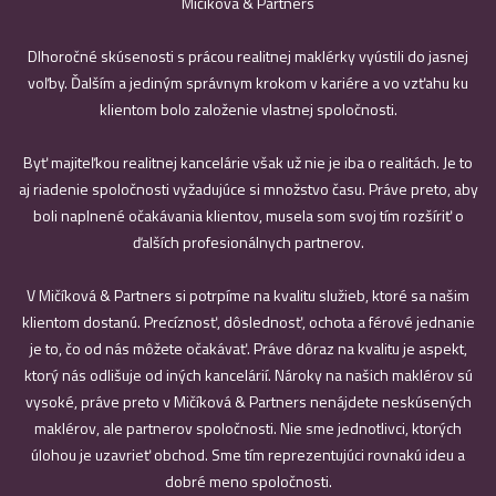
Mičíková & Partners
Dlhoročné skúsenosti s prácou realitnej maklérky vyústili do jasnej
voľby. Ďalším a jediným správnym krokom v kariére a vo vzťahu ku
klientom bolo založenie vlastnej spoločnosti.
Byť majiteľkou realitnej kancelárie však už nie je iba o realitách. Je to
aj riadenie spoločnosti vyžadujúce si množstvo času. Práve preto, aby
boli naplnené očakávania klientov, musela som svoj tím rozšíriť o
ďalších profesionálnych partnerov.
V Mičíková & Partners si potrpíme na kvalitu služieb, ktoré sa našim
klientom dostanú. Precíznosť, dôslednosť, ochota a férové jednanie
je to, čo od nás môžete očakávať. Práve dôraz na kvalitu je aspekt,
ktorý nás odlišuje od iných kancelárií. Nároky na našich maklérov sú
vysoké, práve preto v Mičíková & Partners nenájdete neskúsených
maklérov, ale partnerov spoločnosti. Nie sme jednotlivci, ktorých
úlohou je uzavrieť obchod. Sme tím reprezentujúci rovnakú ideu a
dobré meno spoločnosti.