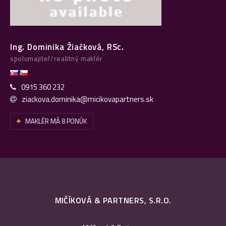
Ing. Dominika Žiačková, RSc.
spolumajiteľ/realitný maklér
0915 360 232
ziackova.dominika@micikovapartners.sk
MAKLÉR MÁ 8 PONÚK
MIČÍKOVÁ & PARTNERS, S.R.O.