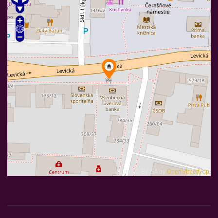
Data CC-By-SA by
OpenStreetMap