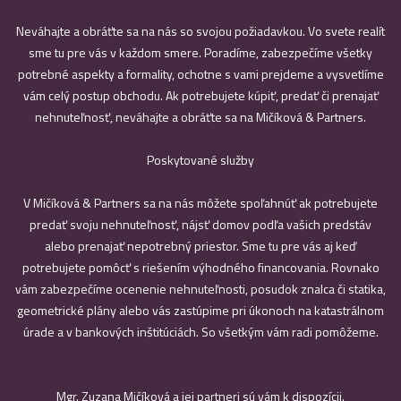
Neváhajte a obráťte sa na nás so svojou požiadavkou. Vo svete realít
sme tu pre vás v každom smere. Poradíme, zabezpečíme všetky
potrebné aspekty a formality, ochotne s vami prejdeme a vysvetlíme
vám celý postup obchodu. Ak potrebujete kúpiť, predať či prenajať
nehnuteľnosť, neváhajte a obráťte sa na Mičíková & Partners.
Poskytované služby
V Mičíková & Partners sa na nás môžete spoľahnúť ak potrebujete
predať svoju nehnuteľnosť, nájsť domov podľa vašich predstáv
alebo prenajať nepotrebný priestor. Sme tu pre vás aj keď
potrebujete pomôcť s riešením výhodného financovania. Rovnako
vám zabezpečíme ocenenie nehnuteľnosti, posudok znalca či statika,
geometrické plány alebo vás zastúpime pri úkonoch na katastrálnom
úrade a v bankových inštitúciách. So všetkým vám radi pomôžeme.
Mgr. Zuzana Mičíková a jej partneri sú vám k dispozícii.