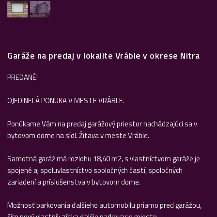
Garáže na predaj v lokalite Vráble v okrese Nitra
PREDANÉ!
OJEDINELÁ PONUKA V MESTE VRÁBLE.
Ponúkame Vám na predaj garážový priestor nachádzajúci sa v
bytovom dome na sídl. Žitava v meste Vráble.
Samotná garáž má rozlohu 18,40 m2, s vlastníctvom garáže je
spojené aj spoluvlastníctvo spoločných častí, spoločných
zariadení a príslušenstva v bytovom dome.
Možnosť parkovania ďalšieho automobilu priamo pred garážou,
čím nový vlastník získa ďalšie parkovacie miesto.