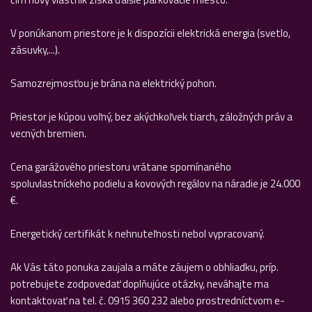
V ponúkanom priestore je k dispozícii elektrická energia (svetlo,
zásuvky,...).
Samozrejmosťou je brána na elektrický pohon.
Priestor je kúpou voľný, bez akýchkoľvek tiarch, záložných práv a
vecných bremien.
Cena garážového priestoru vrátane spomínaného
spoluvlastníckeho podielu a kovových regálov na náradie je 24.000
€.
Energetický certifikát k nehnuteľnosti nebol vypracovaný.
Ak Vás táto ponuka zaujala a máte záujem o obhliadku, príp.
potrebujete zodpovedať doplňujúce otázky, neváhajte ma
kontaktovať na tel. č. 0915 360 232 alebo prostredníctvom e-