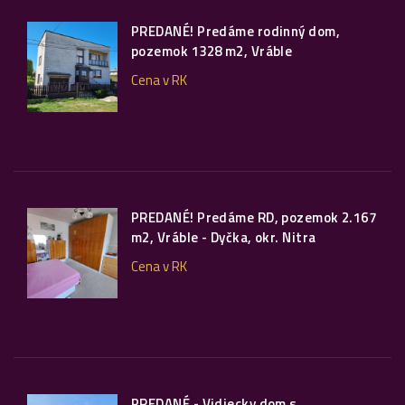
PREDANÉ! Predáme rodinný dom,
pozemok 1328 m2, Vráble
Cena v RK
PREDANÉ! Predáme RD, pozemok 2.167
m2, Vráble - Dyčka, okr. Nitra
Cena v RK
PREDANÉ - Vidiecky dom s