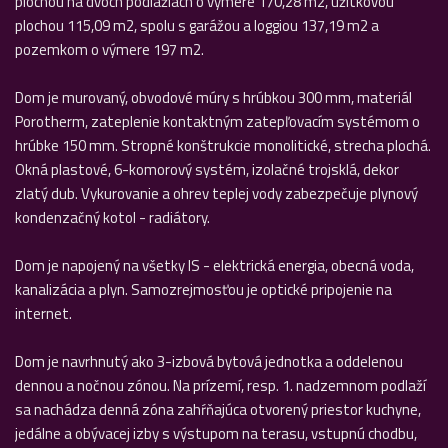
plochou na dvoch podlažiach o výmere 170,28 m2, úžitkovou
plochou 115,09 m2, spolu s garážou a loggiou 137,19 m2 a
pozemkom o výmere 197 m2.
Dom je murovaný, obvodové múry s hrúbkou 300 mm, materiál
Porotherm, zateplenie kontaktným zatepľovacím systémom o
hrúbke 150 mm. Stropné konštrukcie monolitické, strecha plochá.
Okná plastové, 6-komorový systém, izolačné trojsklá, dekor
zlatý dub. Vykurovanie a ohrev teplej vody zabezpečuje plynový
kondenzačný kotol - radiátory.
Dom je napojený na všetky IS - elektrická energia, obecná voda,
kanalizácia a plyn. Samozrejmosťou je optické pripojenie na
internet.
Dom je navrhnutý ako 3-izbová bytová jednotka a oddelenou
dennou a nočnou zónou. Na prízemí, resp. 1. nadzemnom podlaží
sa nachádza denná zóna zahŕňajúca otvorený priestor kuchyne,
jedálne a obývacej izby s výstupom na terasu, vstupnú chodbu,