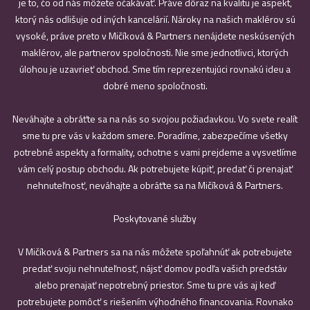
je to, čo od nás môžete očakávať. Práve dôraz na kvalitu je aspekt,
ktorý nás odlišuje od iných kancelárií. Nároky na našich maklérov sú
vysoké, práve preto v Mičíková & Partners nenájdete neskúsených
maklérov, ale partnerov spoločnosti. Nie sme jednotlivci, ktorých
úlohou je uzavrieť obchod. Sme tím reprezentujúci rovnakú ideu a
dobré meno spoločnosti.
Neváhajte a obráťte sa na nás so svojou požiadavkou. Vo svete realít
sme tu pre vás v každom smere. Poradíme, zabezpečíme všetky
potrebné aspekty a formality, ochotne s vami prejdeme a vysvetlíme
vám celý postup obchodu. Ak potrebujete kúpiť, predať či prenajať
nehnuteľnosť, neváhajte a obráťte sa na Mičíková & Partners.
Poskytované služby
V Mičíková & Partners sa na nás môžete spoľahnúť ak potrebujete
predať svoju nehnuteľnosť, nájsť domov podľa vašich predstáv
alebo prenajať nepotrebný priestor. Sme tu pre vás aj keď
potrebujete pomôcť s riešením výhodného financovania. Rovnako