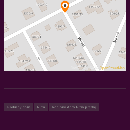
Data CC-By-SA by
OpenStreetMap
Rodinný dom
Nitra
Rodinný dom Nitra predaj