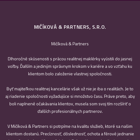
MIČÍKOVÁ & PARTNERS, S.R.O.
Mičíková & Partners
Dlhoročné skúsenosti s prácou realitnej maklérky vyústili do jasnej
voľby. Ďalším a jediným správnym krokom v kariére a vo vzťahu ku
klientom bolo založenie vlastnej spoločnosti.
Byť majiteľkou realitnej kancelárie však už nie je iba o realitách. Je to
aj riadenie spoločnosti vyžadujúce si množstvo času. Práve preto, aby
boli naplnené očakávania klientov, musela som svoj tím rozšíriť o
ďalších profesionálnych partnerov.
V Mičíková & Partners si potrpíme na kvalitu služieb, ktoré sa našim
klientom dostanú. Precíznosť, dôslednosť, ochota a férové jednanie