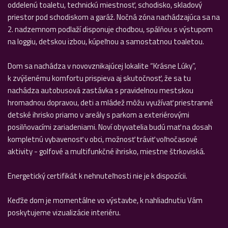
oddelenú toaletu, technickú miestnosť, schodisko, skladový
priestor pod schodiskom a garáž. Nočná zóna nachádzajúca sa na
2. nadzemnom podlaží disponuje chodbou, spálňou s výstupom
na loggiu, detskou izbou, kúpeľnou a samostatnou toaletou.
Dom sa nachádza v novovznikajúcej lokalite “Krásne Lúky”,
k zvýšenému komfortu prispieva aj skutočnosť, že sa tu
nachádza autobusová zastávka s pravidelnou mestskou
hromadnou dopravou, deti a mládež môžu využívať priestranné
detské ihrisko priamo v areály s parkom a exteriérovými
posilňovacími zariadeniami. Noví obyvatelia budú mať na dosah
kompletnú vybavenosť v obci, možnosť tráviť voľnočasové
aktivity - golfové a multifunkčné ihrisko, miestne štrkoviská.
Energetický certifikát k nehnuteľnosti nie je k dispozícii.
Keďže dom je momentálne vo výstavbe, k nahliadnutiu Vám
poskytujeme vizualizácie interiéru.