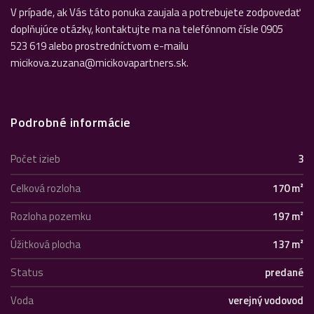
V prípade, ak Vás táto ponuka zaujala a potrebujete zodpovedať
doplňujúce otázky, kontaktujte ma na telefónnom čísle 0905
523 619 alebo prostredníctvom e-mailu
micikova.zuzana@micikovapartners.sk.
Podrobné informácie
Počet izieb
3
Celková rozloha
170 m²
Rozloha pozemku
197 m²
Úžitková plocha
137 m²
Status
predané
Voda
verejný vodovod