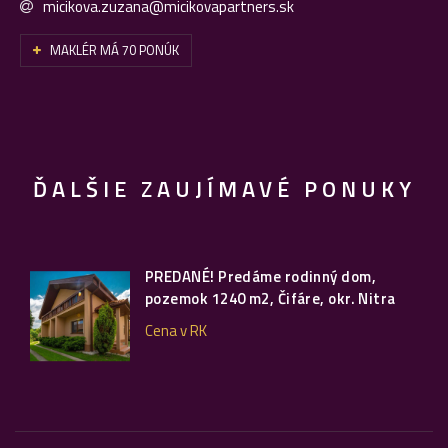
micikova.zuzana@micikovapartners.sk
MAKLÉR MÁ 70 PONÚK
ĎALŠIE ZAUJÍMAVÉ PONUKY
PREDANÉ! Predáme rodinný dom,
pozemok 1240 m2, Čifáre, okr. Nitra
Cena v RK