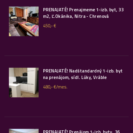
PRENAJATÉ! Prenajmeme 1-izb. byt, 33
m2, Ľ.Okánika, Nitra - Chrenová
450,- €
PRENAJATÉ! Nadštandardný 1-izb. byt
na prenájom, sídl. Lúky, Vráble
480,- €/mes.
PRENAJATÉ! Prenájom 1-izb. bytu, 36