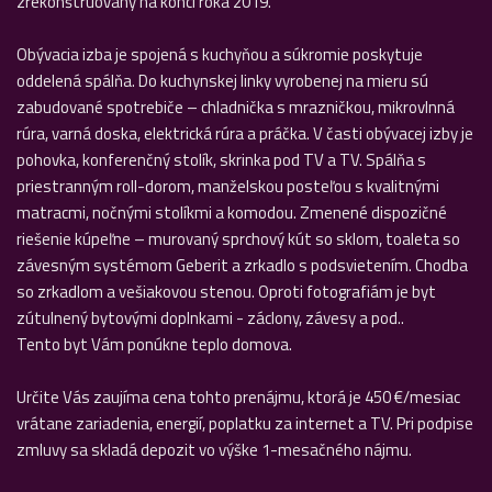
zrekonštruovaný na konci roka 2019.
Obývacia izba je spojená s kuchyňou a súkromie poskytuje
oddelená spálňa. Do kuchynskej linky vyrobenej na mieru sú
zabudované spotrebiče – chladnička s mrazničkou, mikrovlnná
rúra, varná doska, elektrická rúra a práčka. V časti obývacej izby je
pohovka, konferenčný stolík, skrinka pod TV a TV. Spálňa s
priestranným roll-dorom, manželskou posteľou s kvalitnými
matracmi, nočnými stolíkmi a komodou. Zmenené dispozičné
riešenie kúpeľne – murovaný sprchový kút so sklom, toaleta so
závesným systémom Geberit a zrkadlo s podsvietením. Chodba
so zrkadlom a vešiakovou stenou. Oproti fotografiám je byt
zútulnený bytovými doplnkami - záclony, závesy a pod..
Tento byt Vám ponúkne teplo domova.
Určite Vás zaujíma cena tohto prenájmu, ktorá je 450 €/mesiac
vrátane zariadenia, energií, poplatku za internet a TV. Pri podpise
zmluvy sa skladá depozit vo výške 1-mesačného nájmu.