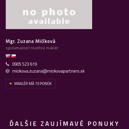
Mgr. Zuzana Mičíková
spolumajiteľ/realitný maklér
0905 523 619
micikova.zuzana@micikovapartners.sk
MAKLÉR MÁ 70 PONÚK
ĎALŠIE ZAUJÍMAVÉ PONUKY