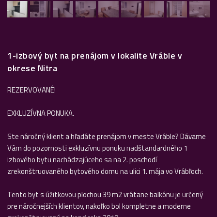
1-izbový byt na prenájom v lokalite Vráble v
okrese Nitra
REZERVOVANÉ!
EXKLUZÍVNA PONUKA.
Ste náročný klient a hľadáte prenájom v meste Vráble? Dávame
Vám do pozornosti exkluzívnu ponuku nadštandardného 1
izbového bytu nachádzajúceho sa na 2. poschodí
zrekonštruovaného bytového domu na ulici 1. mája vo Vrábľoch.
Tento byt s úžitkovou plochou 39 m2 vrátane balkónu je určený
pre náročnejších klientov, nakoľko bol kompletne a moderne