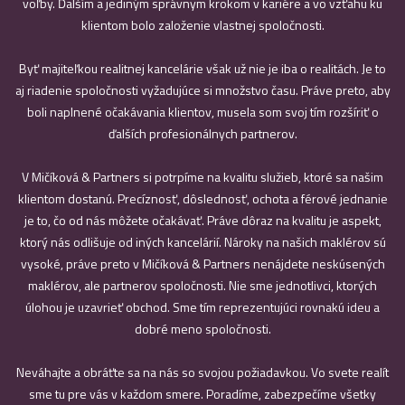
voľby. Ďalším a jediným správnym krokom v kariére a vo vzťahu ku
klientom bolo založenie vlastnej spoločnosti.
Byť majiteľkou realitnej kancelárie však už nie je iba o realitách. Je to
aj riadenie spoločnosti vyžadujúce si množstvo času. Práve preto, aby
boli naplnené očakávania klientov, musela som svoj tím rozšíriť o
ďalších profesionálnych partnerov.
V Mičíková & Partners si potrpíme na kvalitu služieb, ktoré sa našim
klientom dostanú. Precíznosť, dôslednosť, ochota a férové jednanie
je to, čo od nás môžete očakávať. Práve dôraz na kvalitu je aspekt,
ktorý nás odlišuje od iných kancelárií. Nároky na našich maklérov sú
vysoké, práve preto v Mičíková & Partners nenájdete neskúsených
maklérov, ale partnerov spoločnosti. Nie sme jednotlivci, ktorých
úlohou je uzavrieť obchod. Sme tím reprezentujúci rovnakú ideu a
dobré meno spoločnosti.
Neváhajte a obráťte sa na nás so svojou požiadavkou. Vo svete realít
sme tu pre vás v každom smere. Poradíme, zabezpečíme všetky