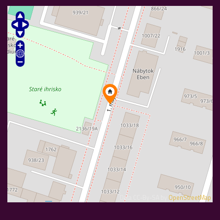
Data CC-By-SA by
OpenStreetMap