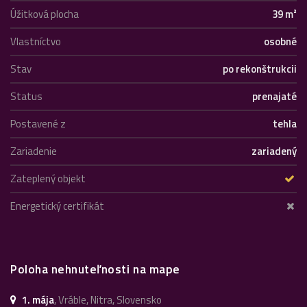
Úžitková plocha
39 m²
Vlastníctvo
osobné
Stav
po rekonštrukcii
Status
prenajaté
Postavené z
tehla
Zariadenie
zariadený
Zateplený objekt
Energetický certifikát
Poloha nehnuteľnosti na mape
1. mája
, Vráble, Nitra, Slovensko