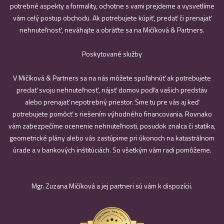
potrebné aspekty a formality, ochotne s vami prejdeme a vysvetlíme
vám celý postup obchodu. Ak potrebujete kúpiť, predať či prenajať
nehnuteľnosť, neváhajte a obráťte sa na Mičíková & Partners.
Poskytované služby
V Mičíková & Partners sa na nás môžete spoľahnúť ak potrebujete
predať svoju nehnuteľnosť, nájsť domov podľa vašich predstáv
alebo prenajať nepotrebný priestor. Sme tu pre vás aj keď
potrebujete pomôcť s riešením výhodného financovania. Rovnako
vám zabezpečíme ocenenie nehnuteľnosti, posudok znalca či statika,
geometrické plány alebo vás zastúpime pri úkonoch na katastrálnom
úrade a v bankových inštitúciách. So všetkým vám radi pomôžeme.
Mgr. Zuzana Mičíková a jej partneri sú vám k dispozícii.