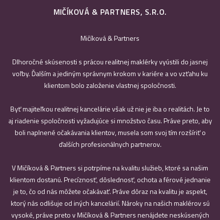
MIČÍKOVÁ & PARTNERS, S.R.O.
Mičíková & Partners
Dlhoročné skúsenosti s prácou realitnej maklérky vyústili do jasnej
voľby. Ďalším a jediným správnym krokom v kariére a vo vzťahu ku
klientom bolo založenie vlastnej spoločnosti.
Byť majiteľkou realitnej kancelárie však už nie je iba o realitách. Je to
aj riadenie spoločnosti vyžadujúce si množstvo času. Práve preto, aby
boli naplnené očakávania klientov, musela som svoj tím rozšíriť o
ďalších profesionálnych partnerov.
V Mičíková & Partners si potrpíme na kvalitu služieb, ktoré sa našim
klientom dostanú. Precíznosť, dôslednosť, ochota a férové jednanie
je to, čo od nás môžete očakávať. Práve dôraz na kvalitu je aspekt,
ktorý nás odlišuje od iných kancelárií. Nároky na našich maklérov sú
vysoké, práve preto v Mičíková & Partners nenájdete neskúsených