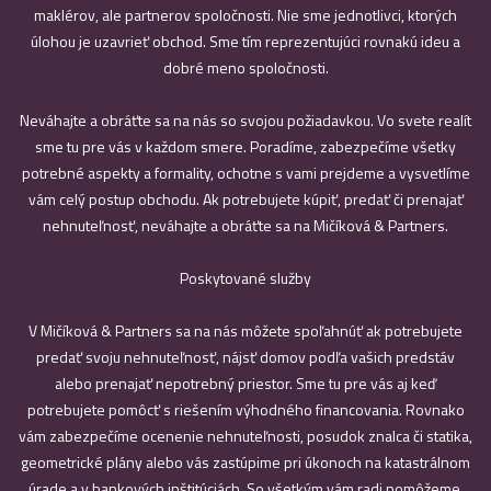
maklérov, ale partnerov spoločnosti. Nie sme jednotlivci, ktorých
úlohou je uzavrieť obchod. Sme tím reprezentujúci rovnakú ideu a
dobré meno spoločnosti.
Neváhajte a obráťte sa na nás so svojou požiadavkou. Vo svete realít
sme tu pre vás v každom smere. Poradíme, zabezpečíme všetky
potrebné aspekty a formality, ochotne s vami prejdeme a vysvetlíme
vám celý postup obchodu. Ak potrebujete kúpiť, predať či prenajať
nehnuteľnosť, neváhajte a obráťte sa na Mičíková & Partners.
Poskytované služby
V Mičíková & Partners sa na nás môžete spoľahnúť ak potrebujete
predať svoju nehnuteľnosť, nájsť domov podľa vašich predstáv
alebo prenajať nepotrebný priestor. Sme tu pre vás aj keď
potrebujete pomôcť s riešením výhodného financovania. Rovnako
vám zabezpečíme ocenenie nehnuteľnosti, posudok znalca či statika,
geometrické plány alebo vás zastúpime pri úkonoch na katastrálnom
úrade a v bankových inštitúciách. So všetkým vám radi pomôžeme.