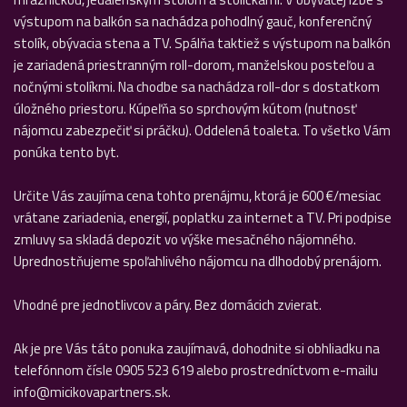
výstupom na balkón sa nachádza pohodlný gauč, konferenčný
stolík, obývacia stena a TV. Spálňa taktiež s výstupom na balkón
je zariadená priestranným roll-dorom, manželskou posteľou a
nočnými stolíkmi. Na chodbe sa nachádza roll-dor s dostatkom
úložného priestoru. Kúpeľňa so sprchovým kútom (nutnosť
nájomcu zabezpečiť si práčku). Oddelená toaleta. To všetko Vám
ponúka tento byt.
Určite Vás zaujíma cena tohto prenájmu, ktorá je 600 €/mesiac
vrátane zariadenia, energií, poplatku za internet a TV. Pri podpise
zmluvy sa skladá depozit vo výške mesačného nájomného.
Uprednostňujeme spoľahlivého nájomcu na dlhodobý prenájom.
Vhodné pre jednotlivcov a páry. Bez domácich zvierat.
Ak je pre Vás táto ponuka zaujímavá, dohodnite si obhliadku na
telefónnom čísle 0905 523 619 alebo prostredníctvom e-mailu
info@micikovapartners.sk.