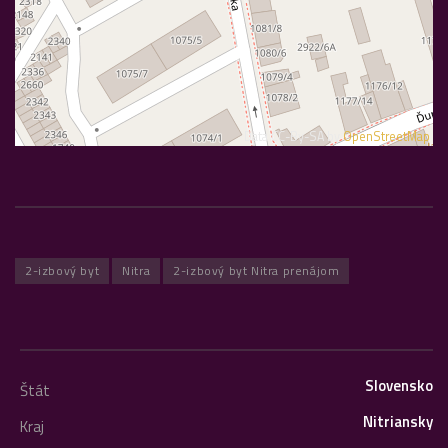
Data CC-By-SA by
OpenStreetMap
2-izbový byt
Nitra
2-izbový byt Nitra prenájom
Slovensko
Štát
Nitriansky
Kraj