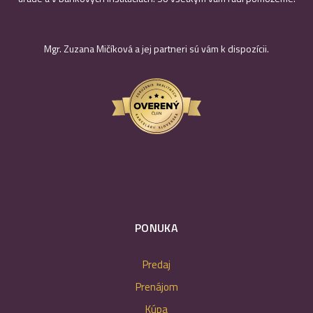
Mgr. Zuzana Mičíková a jej partneri sú vám k dispozícii.
PONUKA
Predaj
Prenájom
Kúpa