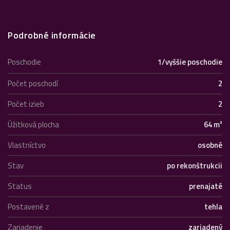
Podrobné informácie
Poschodie
1/vyššie poschodie
Počet poschodí
2
Počet izieb
2
Úžitková plocha
64 m²
Vlastníctvo
osobné
Stav
po rekonštrukcii
Status
prenajaté
Postavené z
tehla
Zariadenie
zariadený