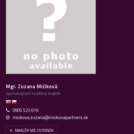
Mgr. Zuzana Mičíková
spolumajiteľ/realitný maklér
0905 523 619
micikova.zuzana@micikovapartners.sk
MAKLÉR MÁ 70 PONÚK