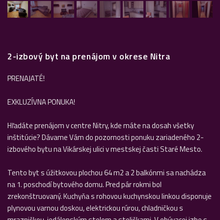
2-izbový byt na prenájom v okrese Nitra
PRENAJATÉ!
EXKLUZÍVNA PONUKA!
Hľadáte prenájom v centre Nitry, kde máte na dosah všetky
inštitúcie? Dávame Vám do pozornosti ponuku zariadeného 2-
izbového bytu na Vikárskej ulici v mestskej časti Staré Mesto.
Tento byt s úžitkovou plochou 64 m2 a 2 balkónmi sa nachádza
na 1. poschodí bytového domu. Pred pár rokmi bol
zrekonštruovaný. Kuchyňa s rohovou kuchynskou linkou disponuje
plynovou varnou doskou, elektrickou rúrou, chladničkou s
mrazničkou, jedálenským stolom a stoličkami. V obývacej izbe s