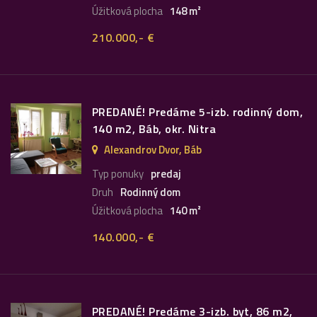
Úžitková plocha
148 m²
210.000,- €
PREDANÉ! Predáme 5-izb. rodinný dom,
140 m2, Báb, okr. Nitra
Alexandrov Dvor, Báb
Typ ponuky
predaj
Druh
Rodinný dom
Úžitková plocha
140 m²
140.000,- €
PREDANÉ! Predáme 3-izb. byt, 86 m2,