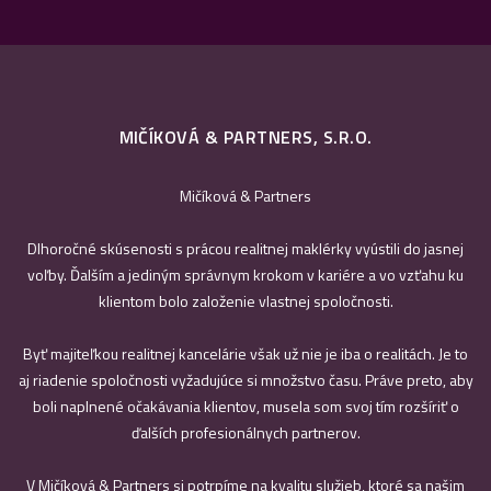
MIČÍKOVÁ & PARTNERS, S.R.O.
Mičíková & Partners
Dlhoročné skúsenosti s prácou realitnej maklérky vyústili do jasnej
voľby. Ďalším a jediným správnym krokom v kariére a vo vzťahu ku
klientom bolo založenie vlastnej spoločnosti.
Byť majiteľkou realitnej kancelárie však už nie je iba o realitách. Je to
aj riadenie spoločnosti vyžadujúce si množstvo času. Práve preto, aby
boli naplnené očakávania klientov, musela som svoj tím rozšíriť o
ďalších profesionálnych partnerov.
V Mičíková & Partners si potrpíme na kvalitu služieb, ktoré sa našim