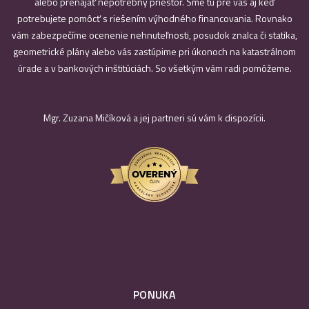
alebo prenajať nepotrebný priestor. Sme tu pre vás aj keď
potrebujete pomôcť s riešením výhodného financovania. Rovnako
vám zabezpečíme ocenenie nehnuteľnosti, posudok znalca či statika,
geometrické plány alebo vás zastúpime pri úkonoch na katastrálnom
úrade a v bankových inštitúciách. So všetkým vám radi pomôžeme.
Mgr. Zuzana Mičíková a jej partneri sú vám k dispozícii.
PONUKA