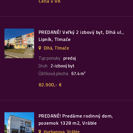
Cena v RK
PREDANÉ! Veľký 2 izbový byt, Dlhá ul.,
Lipník, Tlmače
Dlhá, Tlmače
Typ ponuky
predaj
Druh
2-izbový byt
Úžitková plocha
67.4 m²
82.900,- €
PREDANÉ! Predáme rodinný dom,
pozemok 1328 m2, Vráble
Hurbanova, Vráble