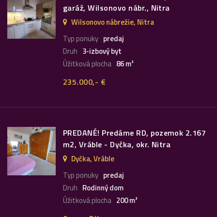
garáž, Wilsonovo nábr., Nitra
Wilsonovo nábrežie, Nitra
Typ ponuky
predaj
Druh
3-izbový byt
Úžitková plocha
86 m²
235.000,- €
PREDANÉ! Predáme RD, pozemok 2.167
m2, Vráble - Dyčka, okr. Nitra
Dyčka, Vráble
Typ ponuky
predaj
Druh
Rodinný dom
Úžitková plocha
200 m²