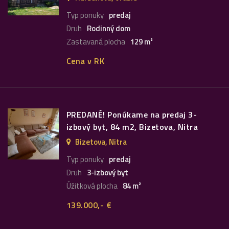
Typ ponuky
predaj
Druh
Rodinný dom
Zastavaná plocha
129 m²
Cena v RK
PREDANÉ! Ponúkame na predaj 3-
izbový byt, 84 m2, Bizetova, Nitra
Bizetova, Nitra
Typ ponuky
predaj
Druh
3-izbový byt
Úžitková plocha
84 m²
139.000,- €