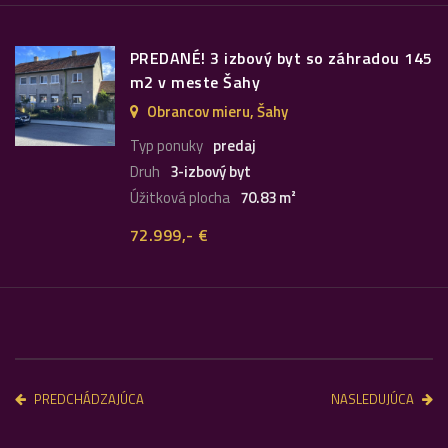
PREDANÉ! 3 izbový byt so záhradou 145
m2 v meste Šahy
Obrancov mieru, Šahy
Typ ponuky
predaj
Druh
3-izbový byt
Úžitková plocha
70.83 m²
72.999,- €
PREDCHÁDZAJÚCA
NASLEDUJÚCA