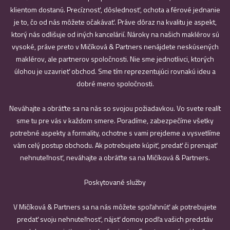
klientom dostanú. Precíznosť, dôslednosť, ochota a férové jednanie
je to, čo od nás môžete očakávať. Práve dôraz na kvalitu je aspekt,
ktorý nás odlišuje od iných kancelárií. Nároky na našich maklérov sú
vysoké, práve preto v Mičíková & Partners nenájdete neskúsených
maklérov, ale partnerov spoločnosti. Nie sme jednotlivci, ktorých
úlohou je uzavrieť obchod. Sme tím reprezentujúci rovnakú ideu a
dobré meno spoločnosti.
Neváhajte a obráťte sa na nás so svojou požiadavkou. Vo svete realít
sme tu pre vás v každom smere. Poradíme, zabezpečíme všetky
potrebné aspekty a formality, ochotne s vami prejdeme a vysvetlíme
vám celý postup obchodu. Ak potrebujete kúpiť, predať či prenajať
nehnuteľnosť, neváhajte a obráťte sa na Mičíková & Partners.
Poskytované služby
V Mičíková & Partners sa na nás môžete spoľahnúť ak potrebujete
predať svoju nehnuteľnosť, nájsť domov podľa vašich predstáv