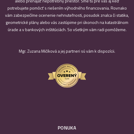
alebo prenajať nepotrebný priestor. Sme tu pre vás aj keď
potrebujete pomôcť s riešením výhodného financovania. Rovnako
vám zabezpečíme ocenenie nehnuteľnosti, posudok znalca či statika,
geometrické plány alebo vás zastúpime pri úkonoch na katastrálnom
úrade a v bankových inštitúciách. So všetkým vám radi pomôžeme.
Mgr. Zuzana Mičíková a jej partneri sú vám k dispozícii.
PONUKA