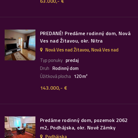
63.000,- €
PREDANÉ! Predáme rodinný dom, Nová
Ves nad Žitavou, okr. Nitra
Nová Ves nad Žitavou, Nová Ves nad
Žitavou
Typ ponuky
predaj
Druh
Rodinný dom
Úžitková plocha
120 m²
143.000,- €
Predáme rodinný dom, pozemok 2062
m2, Podhájska, okr. Nové Zámky
Podhájska