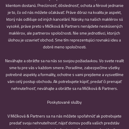
klientom dostanú. Precíznosť, dôslednosť, ochota a férové jednanie
je to, čo od nás môžete očakávať. Práve dôraz na kvalitu je aspekt,
ktorý nás odlišuje od iných kancelárií. Nároky na našich maklérov sú
vysoké, práve preto v Mičíková & Partners nenájdete neskúsených
maklérov, ale partnerov spoločnosti. Nie sme jednotlivci, ktorých
úlohou je uzavrieť obchod. Sme tím reprezentujúci rovnakú ideu a
dobré meno spoločnosti.
Neváhajte a obráťte sa na nás so svojou požiadavkou. Vo svete realít
sme tu pre vás v každom smere. Poradíme, zabezpečíme všetky
potrebné aspekty a formality, ochotne s vami prejdeme a vysvetlíme
vám celý postup obchodu. Ak potrebujete kúpiť, predať či prenajať
nehnuteľnosť, neváhajte a obráťte sa na Mičíková & Partners.
Poskytované služby
V Mičíková & Partners sa na nás môžete spoľahnúť ak potrebujete
predať svoju nehnuteľnosť, nájsť domov podľa vašich predstáv