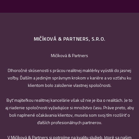
MIČÍKOVÁ & PARTNERS, S.R.O.
Mičíková & Partners
Dlhoročné skúsenosti s prácou realitnej maklérky vyústili do jasnej
voľby. Ďalším a jediným správnym krokom v kariére a vo vzťahu ku
klientom bolo založenie vlastnej spoločnosti.
Byť majiteľkou realitnej kancelárie však už nie je iba o realitách. Je to
aj riadenie spoločnosti vyžadujúce si množstvo času. Práve preto, aby
boli naplnené očakávania klientov, musela som svoj tím rozšíriť o
ďalších profesionálnych partnerov.
V Mičíková & Partners si potrpíme na kvalitu služieb, ktoré sa našim