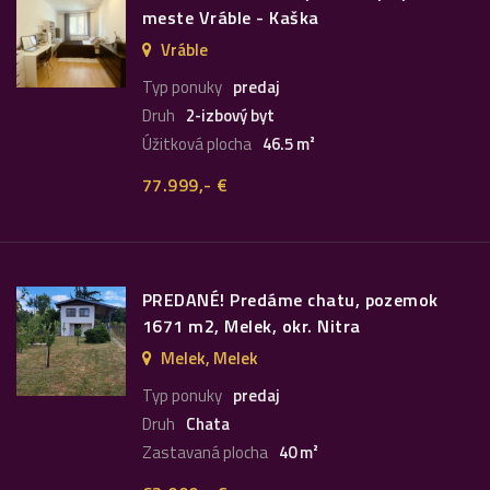
meste Vráble - Kaška
Vráble
Typ ponuky
predaj
Druh
2-izbový byt
Úžitková plocha
46.5 m²
77.999,- €
PREDANÉ! Predáme chatu, pozemok
1671 m2, Melek, okr. Nitra
Melek, Melek
Typ ponuky
predaj
Druh
Chata
Zastavaná plocha
40 m²